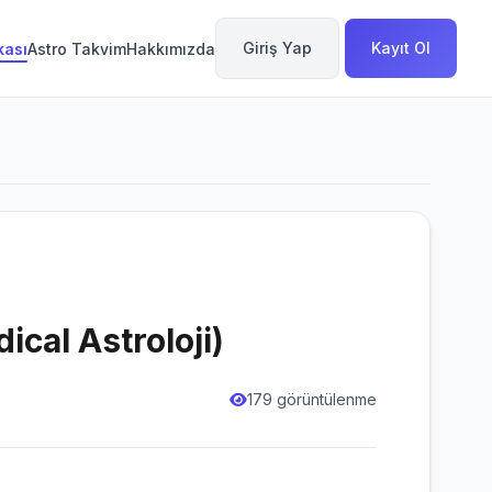
Giriş Yap
Kayıt Ol
kası
Astro Takvim
Hakkımızda
ical Astroloji)
179 görüntülenme