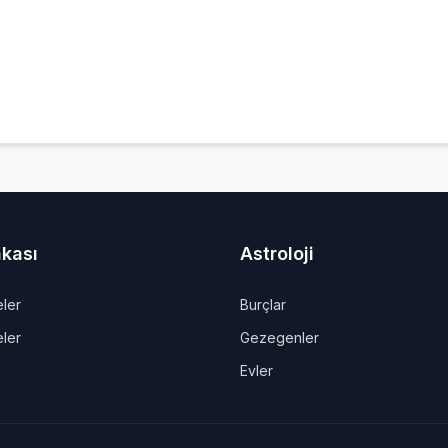
nkası
Astroloji
ler
Burçlar
eler
Gezegenler
Evler