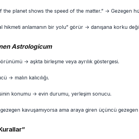
 the planet shows the speed of the matter.” → Gezegen hızl
sal hikmeti anlamanın bir yolu” görür → danışana korku değil,
en Astrologicum
görünümü → aşkta birleşme veya ayrılık göstergesi.
ücü → malın kalıcılığı.
isinin konumu → evin durumu, yerleşim sonucu.
 gezegen kavuşamıyorsa ama araya giren üçüncü gezegen aç
Kurallar”