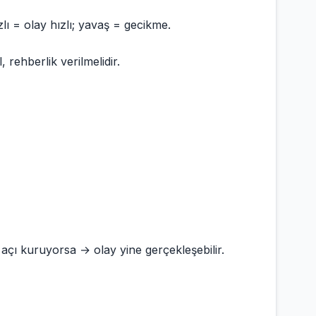
ı = olay hızlı; yavaş = gecikme.
 rehberlik verilmelidir.
ı kuruyorsa → olay yine gerçekleşebilir.