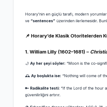
Horary’nin en güçlü tarafı, modern yorumla
ve
“sentences”
üzerinden ilerlemesidir. Bunl
📌 Horary’de Klasik Otoritelerden K
1.
William Lilly (1602–1681) –
Christi
🌙
Ay her şeyi söyler:
“Moon is the co-signifi
🕰
Ay boşlukta ise:
“Nothing will come of the
🔑
Radikalite testi:
“If the Lord of the hour a
güvenilirliğini artırır.