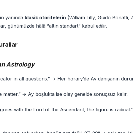
rın yanında
klasik otoritelerin
(William Lilly, Guido Bonatti,
ar, günümüzde hâlâ “altın standart” kabul edilir.
urallar
an Astrology
cator in all questions.” → Her horary’de Ay danışanın durum
 matter.” → Ay boşlukta ise olay genelde sonuçsuz kalır.
grees with the Lord of the Ascendant, the figure is radical