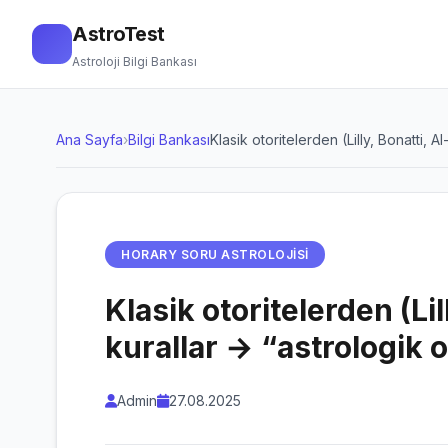
AstroTest
Astroloji Bilgi Bankası
Ana Sayfa
›
Bilgi Bankası
Klasik otoritelerden (Lilly, Bonatti, A
HORARY SORU ASTROLOJISI
Klasik otoritelerden (Lil
kurallar → “astrologik 
Admin
27.08.2025