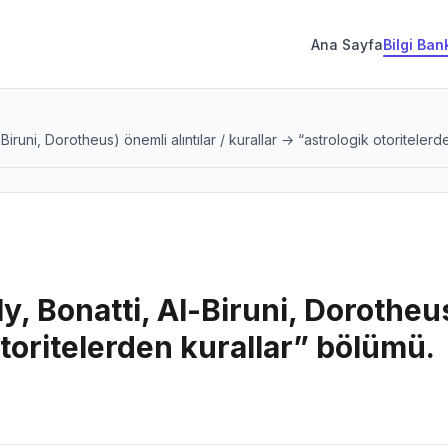
Ana Sayfa
Bilgi Ban
l-Biruni, Dorotheus) önemli alıntılar / kurallar → “astrologik otoriteler
ly, Bonatti, Al-Biruni, Dorotheus
otoritelerden kurallar” bölümü.