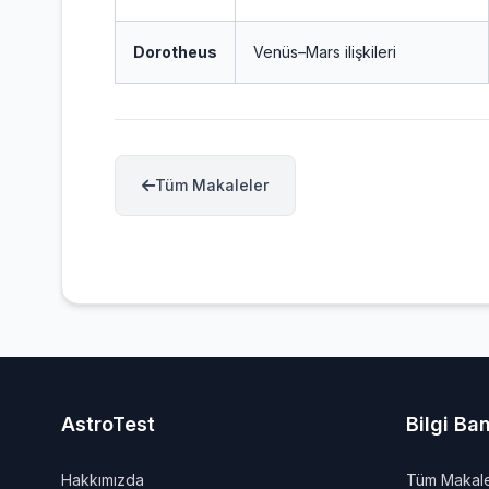
Dorotheus
Venüs–Mars ilişkileri
Tüm Makaleler
AstroTest
Bilgi Ba
Hakkımızda
Tüm Makale