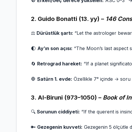
🚫
Erken/Geç derece yükselen:
ASC 0–3° → d
2.
Guido Bonatti (13. yy) –
146 Cons
⚖️
Dürüstlük şartı:
“Let the astrologer beware
🌓
Ay’ın son açısı:
“The Moon’s last aspect sh
🔄
Retrograd hareket:
“If a planet significat
🛑
Satürn 1. evde:
Özellikle 7° içinde → soru a
3.
Al-Biruni (973–1050) –
Book of In
🔍
Sorunun ciddiyeti:
“If the querent is insi
🔑
Gezegenin kuvveti:
Gezegenin 5 ölçütle de