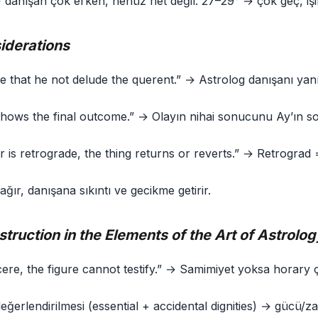
anışan çok erken, henüz net değil. 27–29° → çok geç, işin s
iderations
 that he not delude the querent.” → Astrolog danışanı yanıl
ows the final outcome.” → Olayın nihai sonucunu Ay’ın son 
or is retrograde, the thing returns or reverts.” → Retrograd
ğır, danışana sıkıntı ve gecikme getirir.
struction in the Elements of the Art of Astrolog
ncere, the figure cannot testify.” → Samimiyet yoksa horary 
ğerlendirilmesi (essential + accidental dignities) → gücü/zaaf