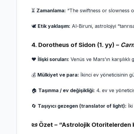
⏳
Zamanlama:
“The swiftness or slowness of
🕊
Etik yaklaşım:
Al-Biruni, astrolojiyi “tanrı
4.
Dorotheus of Sidon (1. yy) –
Carm
❤️
İlişki soruları:
Venüs ve Mars’ın karşılıklı 
💰
Mülkiyet ve para:
İkinci ev yöneticisinin g
🏠
Taşınma / ev değişikliği:
4. ev ve yönetic
🔄
Taşıyıcı gezegen (translator of light):
İki
📜 Özet – “Astrolojik Otoritelerden 