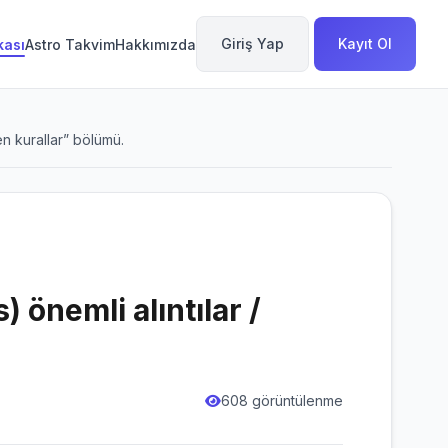
Giriş Yap
Kayıt Ol
kası
Astro Takvim
Hakkımızda
den kurallar” bölümü.
) önemli alıntılar /
608 görüntülenme