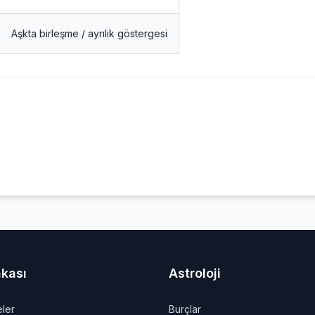
Aşkta birleşme / ayrılık göstergesi
nkası
Astroloji
ler
Burçlar