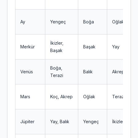
Ay
Yengeç
Boğa
Oğlak
İkizler,
Merkür
Başak
Yay
Başak
Boğa,
Venüs
Balık
Akrep
Terazi
Mars
Koç, Akrep
Oğlak
Terazi
Jüpiter
Yay, Balık
Yengeç
İkizler