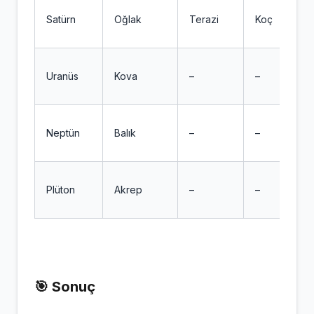
Satürn
Oğlak
Terazi
Koç
Uranüs
Kova
–
–
Neptün
Balık
–
–
Plüton
Akrep
–
–
🎯 Sonuç