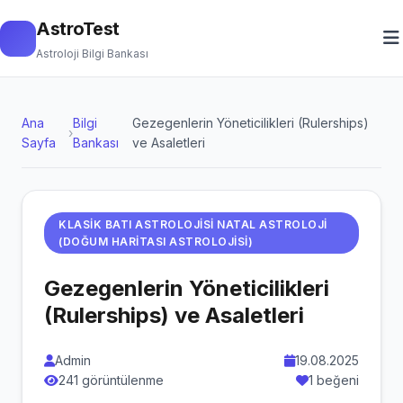
AstroTest
Astroloji Bilgi Bankası
Ana
Bilgi
Gezegenlerin Yöneticilikleri (Rulerships)
›
Sayfa
Bankası
ve Asaletleri
KLASIK BATI ASTROLOJISI NATAL ASTROLOJI
(DOĞUM HARITASI ASTROLOJISI)
Gezegenlerin Yöneticilikleri
(Rulerships) ve Asaletleri
Admin
19.08.2025
241 görüntülenme
1 beğeni