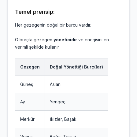
Temel prensip:
Her gezegenin doğal bir burcu vardır.
O burçta gezegen
yöneticidir
ve enerjisini en
verimli şekilde kullanır.
Gezegen
Doğal Yönettiği Burç(lar)
Güneş
Aslan
Ay
Yengeç
Merkür
İkizler, Başak
Venüs
Boğa, Terazi