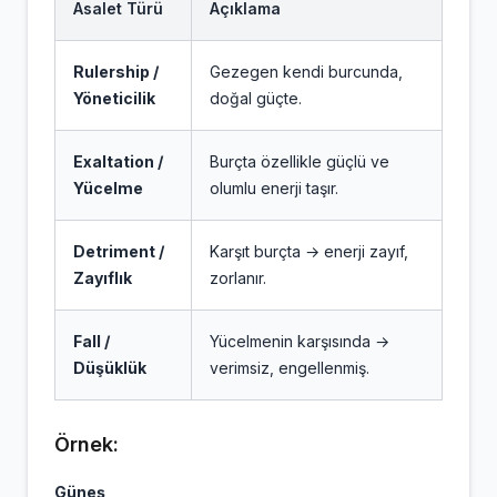
Asalet Türü
Açıklama
Rulership /
Gezegen kendi burcunda,
Yöneticilik
doğal güçte.
Exaltation /
Burçta özellikle güçlü ve
Yücelme
olumlu enerji taşır.
Detriment /
Karşıt burçta → enerji zayıf,
Zayıflık
zorlanır.
Fall /
Yücelmenin karşısında →
Düşüklük
verimsiz, engellenmiş.
Örnek:
Güneş