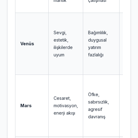
mantık
çatışması
yoğun
Aşk v
duygul
Sevgi,
Bağımlılık,
güçlü,
estetik,
duygusal
Venüs
roman
ilişkilerde
yatırım
ve san
uyum
fazlalığı
yeten
belirgi
Girişim
ve
Öfke,
Cesaret,
motiv
sabırsızlık,
Mars
motivasyon,
yükse
agresif
enerji akışı
duygul
davranış
hareke
birleşir