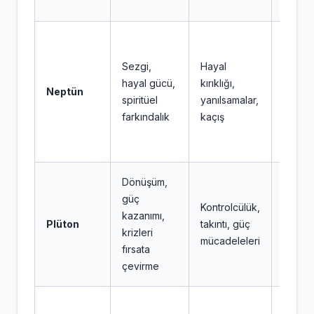
isteği
Hayal
ve sez
Sezgi,
Hayal
duygul
hayal gücü,
kırıklığı,
Neptün
birleşir
spiritüel
yanılsamalar,
yaratı
farkındalık
kaçış
spiritü
yoğun
Dönüşüm,
Duygul
güç
güç is
Kontrolcülük,
kazanımı,
birleşi
Plüton
takıntı, güç
krizleri
dönüş
mücadeleleri
fırsata
enerjis
çevirme
yükse
Ruhsal