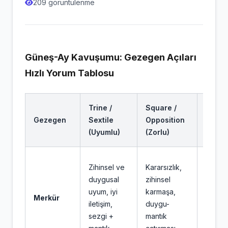
209 görüntülenme
Güneş-Ay Kavuşumu: Gezegen Açıları
Hızlı Yorum Tablosu
Trine /
Square /
Conju
Gezegen
Sextile
Opposition
(Kavu
(Uyumlu)
(Zorlu)
Duygul
Zihinsel ve
Kararsızlık,
düşün
duygusal
zihinsel
birleşir
uyum, iyi
karmaşa,
Merkür
öğren
iletişim,
duygu-
ifade
sezgi +
mantık
yeten