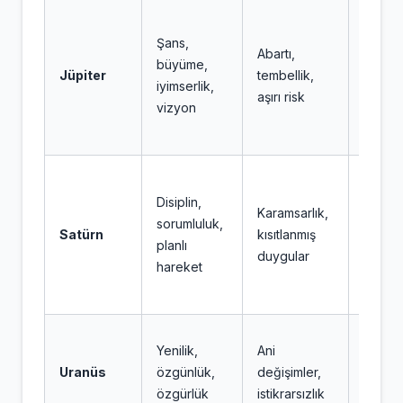
İyimse
Şans,
fırsatla
Abartı,
büyüme,
yoğun
Jüpiter
tembellik,
iyimserlik,
duygul
aşırı risk
vizyon
hedefl
uyuml
Duygul
Disiplin,
irade
Karamsarlık,
sorumluluk,
soruml
Satürn
kısıtlanmış
planlı
birleşir
duygular
hareket
olgunl
vurgu
Bekle
Yenilik,
Ani
değişi
Uranüs
özgünlük,
değişimler,
bağıms
özgürlük
istikrarsızlık