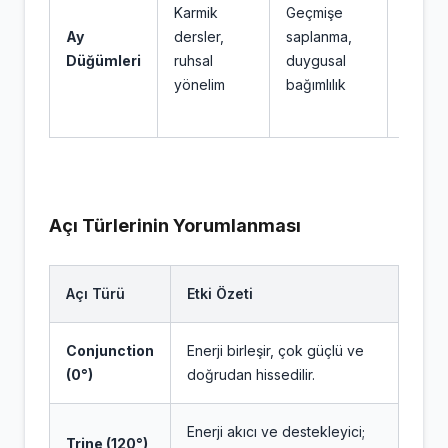
Karmik
Geçmişe
yöneli
Ay
dersler,
saplanma,
duygul
Düğümleri
ruhsal
duygusal
birleşir
yönelim
bağımlılık
kader 
güçlü
Açı Türlerinin Yorumlanması
Açı Türü
Etki Özeti
Conjunction
Enerji birleşir, çok güçlü ve
(0°)
doğrudan hissedilir.
Enerji akıcı ve destekleyici;
Trine (120°)