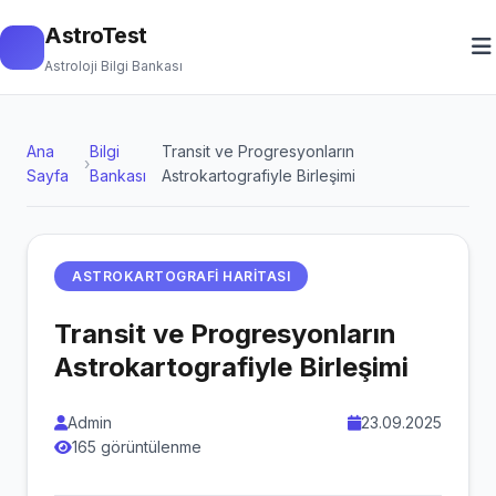
AstroTest
Astroloji Bilgi Bankası
Ana
Bilgi
Transit ve Progresyonların
›
Sayfa
Bankası
Astrokartografiyle Birleşimi
ASTROKARTOGRAFI HARITASI
Transit ve Progresyonların
Astrokartografiyle Birleşimi
Admin
23.09.2025
165 görüntülenme