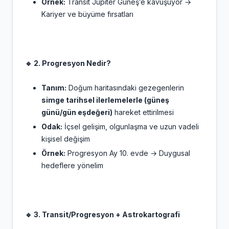
Örnek:
Transit Jüpiter Güneş’e kavuşuyor →
Kariyer ve büyüme fırsatları
🔹 2. Progresyon Nedir?
Tanım:
Doğum haritasındaki gezegenlerin
simge tarihsel ilerlemelerle (güneş
günü/gün eşdeğeri)
hareket ettirilmesi
Odak:
İçsel gelişim, olgunlaşma ve uzun vadeli
kişisel değişim
Örnek:
Progresyon Ay 10. evde → Duygusal
hedeflere yönelim
🔹 3. Transit/Progresyon + Astrokartografi